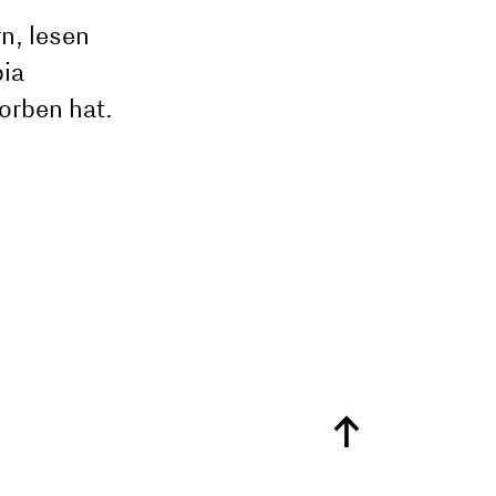
n, lesen
pia
worben hat.