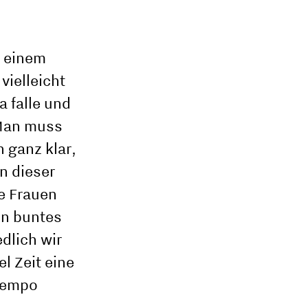
h einem
vielleicht
 falle und
„Man muss
 ganz klar,
In dieser
e Frauen
in buntes
dlich wir
l Zeit eine
Tempo