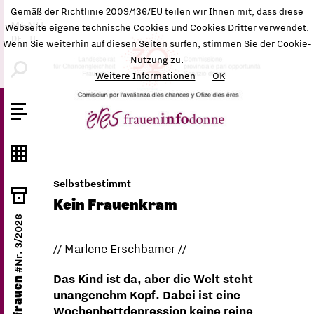
Gemäß der Richtlinie 2009/136/EU teilen wir Ihnen mit, dass diese
MENÜ
Webseite eigene technische Cookies und Cookies Dritter verwendet.
DE
-
IT
Wenn Sie weiterhin auf diesen Seiten surfen, stimmen Sie der Cookie-
Nutzung zu.
Weitere Informationen
OK
Selbstbestimmt
Kein Frauenkram
#Nr. 3/2026
// Marlene Erschbamer //
Das Kind ist da, aber die Welt steht
ëres frauen
unangenehm Kopf. Dabei ist eine
Wochenbettdepression keine reine