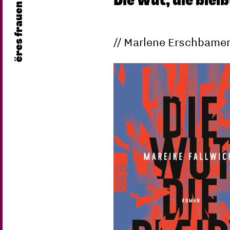
Die Wut, die blei
ëres frauen
// Marlene Erschbamer