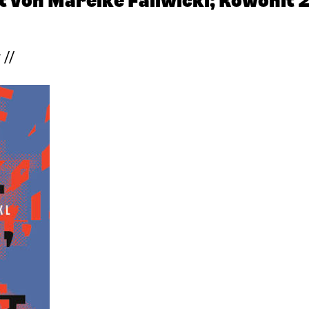
bt von Mareike Fallwickl; Rowohlt
 //