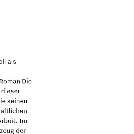
ll als
m Roman Die
 dieser
ie keinen
haftlichen
rbeit. Im
kzeug der