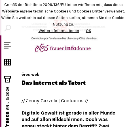
Gemäß der Richtlinie 2009/136/EU teilen wir Ihnen mit, dass diese
MENÜ
Webseite eigene technische Cookies und Cookies Dritter verwendet.
DE
-
IT
Wenn Sie weiterhin auf diesen Seiten surfen, stimmen Sie der Cookie-
Nutzung zu.
Weitere Informationen
OK
ëres web
Das Internet als Tatort
#Nr. 3/2026
// Jenny Cazzola | Centaurus //
Digitale Gewalt ist gerade in aller Munde
ëres frauen
und auf allen Bildschirmen. Doch was
genau steckt hinter dem Begriff? Zwei