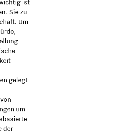
ichtig ist
n. Sie zu
chaft. Um
Würde,
ellung
ische
keit
en gelegt
 von
ungen um
sbasierte
e der