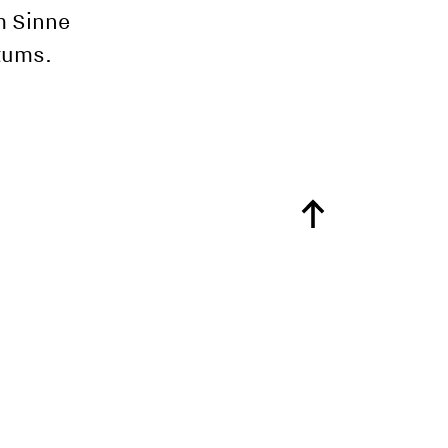
im Sinne
tums.