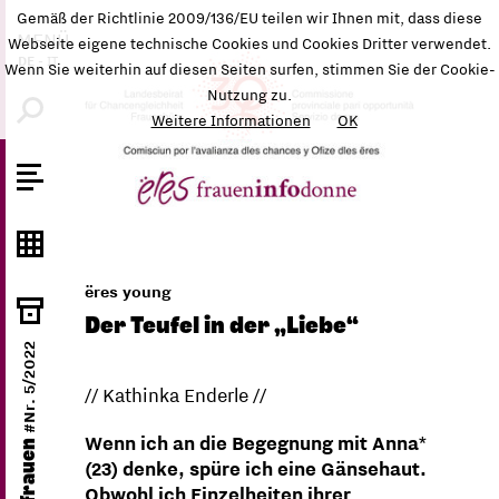
Gemäß der Richtlinie 2009/136/EU teilen wir Ihnen mit, dass diese
MENÜ
Webseite eigene technische Cookies und Cookies Dritter verwendet.
DE
-
IT
Wenn Sie weiterhin auf diesen Seiten surfen, stimmen Sie der Cookie-
Nutzung zu.
Weitere Informationen
OK
ëres young
Der Teufel in der „Liebe“
#Nr. 5/2022
// Kathinka Enderle //
Wenn ich an die Begegnung mit Anna*
ëres frauen
(23) denke, spüre ich eine Gänsehaut.
Obwohl ich Einzelheiten ihrer