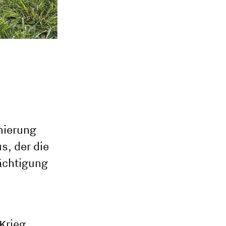
inierung
s, der die
rächtigung
Krieg,