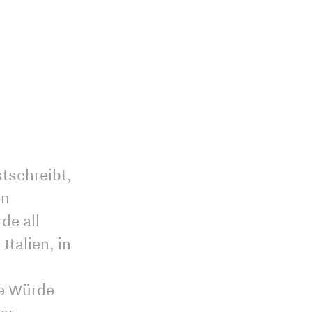
tschreibt,
en
de all
Italien, in
ie Würde