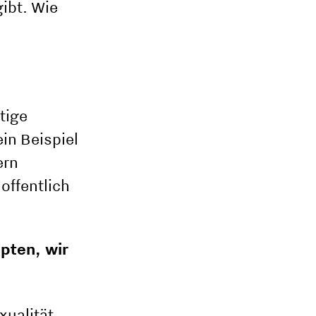
ibt. Wie
htige
in Beispiel
ern
offentlich
pten, wir
ualität,