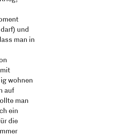
Moment
darf) und
dass man in
ion
 mit
ndig wohnen
n auf
ollte man
ch ein
ür die
 immer