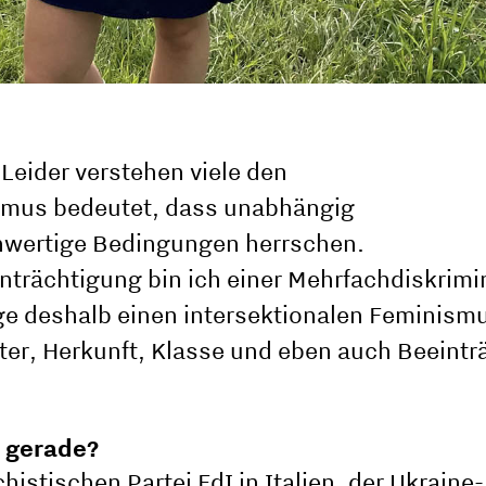
 Leider verstehen viele den
ismus bedeutet, dass unabhängig
hwertige Bedingungen herrschen.
inträchtigung bin ich einer Mehrfachdiskrim
ge deshalb einen intersektionalen Feminismu
lter, Herkunft, Klasse und eben auch Beeint
 gerade?
histischen Partei FdI in Italien, der Ukraine-