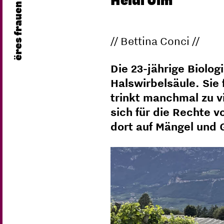
Heidi Ulm
ëres frauen
// Bettina Conci //
Die 23-jährige Biolog
Halswirbelsäule. Sie
trinkt manchmal zu v
sich für die Rechte 
dort auf Mängel und 