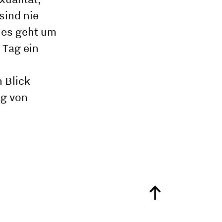
sind nie
 es geht um
 Tag ein
 Blick
ag von