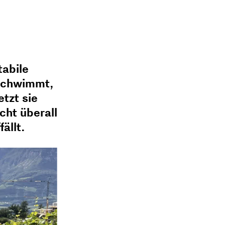
tabile
 schwimmt,
tzt sie
cht überall
ällt.