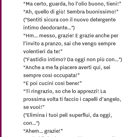
“Ma certo, guarda, ho l’olio buono, tieni!”
“Ah, quello di giù! Sembra buonissimo!”
(*Sentiti sicura con il nuovo detergente
intimo deodorante…*)
“Hm… messo, grazie! E grazie anche per
l’invito a pranzo, sai che vengo sempre
volentieri da te!”
(*Fastidio intimo? Da oggi non più con…*)
“Anche a me fa piacere averti qui, sei
sempre così occupata!”
“E poi cucini così bene!”
“Ti ringrazio, so che lo apprezzi! La
prossima volta ti faccio i capelli d’angelo,
se vuoi!”
(*Elimina i tuoi peli superflui, da oggi,
con…*)
“Ahem… grazie!”