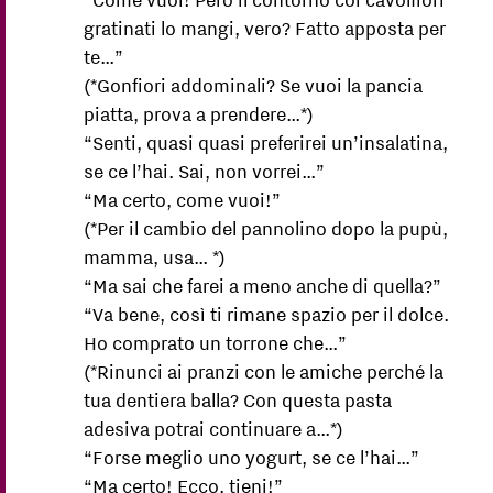
“Come vuoi! Però il contorno coi cavolfiori
gratinati lo mangi, vero? Fatto apposta per
te…”
(*Gonfiori addominali? Se vuoi la pancia
piatta, prova a prendere…*)
“Senti, quasi quasi preferirei un’insalatina,
se ce l’hai. Sai, non vorrei…”
“Ma certo, come vuoi!”
(*Per il cambio del pannolino dopo la pupù,
mamma, usa… *)
“Ma sai che farei a meno anche di quella?”
“Va bene, così ti rimane spazio per il dolce.
Ho comprato un torrone che…”
(*Rinunci ai pranzi con le amiche perché la
tua dentiera balla? Con questa pasta
adesiva potrai continuare a…*)
“Forse meglio uno yogurt, se ce l’hai…”
“Ma certo! Ecco, tieni!”