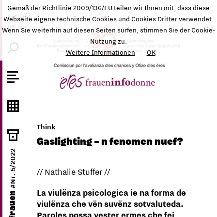
Gemäß der Richtlinie 2009/136/EU teilen wir Ihnen mit, dass diese
MENÜ
Webseite eigene technische Cookies und Cookies Dritter verwendet.
DE
-
IT
Wenn Sie weiterhin auf diesen Seiten surfen, stimmen Sie der Cookie-
Nutzung zu.
Weitere Informationen
OK
Think
Gaslighting – n fenomen nuef?
#Nr. 5/2022
// Nathalie Stuffer //
La viulënza psicologica ie na forma de
ëres frauen
viulënza che vën suvënz sotvaluteda.
Paroles possa vester ermes che fej