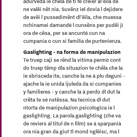
adurveda ie chëla de ti fé crëier al’ëila de
ne valëi nët nia. Suvënz iel dovia l dejidere
de avëi l pussedimënt dl’ëila, che muessa
nchinamei damandé l cunsëns per pudëi jì
ora de cësa, per se ancunté cun na
cumpania o cun si familia de purtenienza.
Gaslighting - na forma de manipulazion
Te truep caji se rënd la vitima permò cont
do truep tëmp dla situazion te chëla che la
ie sbrisceda ite, canche la ne à plu deguni -
ajache la ie unida ijuleda da si cumpanies
y familieres - y canche la à perdù dl dut la
crëta te sé nstëssa. Na tecnica dl dut
ntorta de manipulazion psicologica ie l
gaslighting. La parola gaslighting (che va
de reviers al titul de n film) se à sparpanià
ora nia gran da giut tl mond nglëisc, ma l