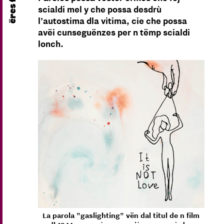
scialdi mel y che possa desdrù
l’autostima dla vitima, cie che possa
avëi cunseguënzes per n tëmp scialdi
lonch.
La parola "gaslighting" vën dal titul de n film