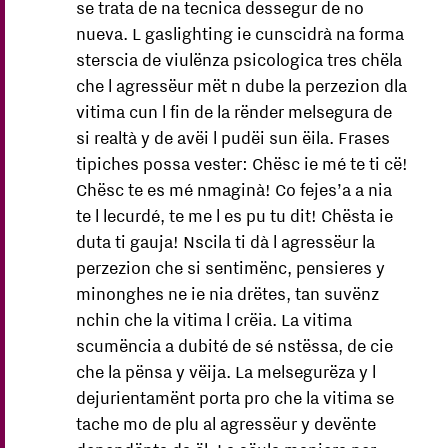
se trata de na tecnica dessegur de no
nueva. L gaslighting ie cunscidrà na forma
sterscia de viulënza psicologica tres chëla
che l agressëur mët n dube la perzezion dla
vitima cun l fin de la rënder melsegura de
si realtà y de avëi l pudëi sun ëila. Frases
tipiches possa vester: Chësc ie mé te ti cë!
Chësc te es mé nmaginà! Co fejes’a a nia
te l lecurdé, te me l es pu tu dit! Chësta ie
duta ti gauja! Nscila ti dà l agressëur la
perzezion che si sentimënc, pensieres y
minonghes ne ie nia drëtes, tan suvënz
nchin che la vitima l crëia. La vitima
scumëncia a dubité de sé nstëssa, de cie
che la pënsa y vëija. La melsegurëza y l
dejurientamënt porta pro che la vitima se
tache mo de plu al agressëur y devënte