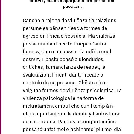
dl 1944, ma se à sparpanià ora permò dan
puec ani.
Canche n rejona de viulënza tla relazions
persuneles pënsen riesc a formes de
agrescion fisica o sessuela. Ma viulënza
possa unì dant nce te truepa d’autra
formes, che n ne possa nia udëi a uedl
desnut. L basta pensé a ufendudes,
critiches, la mancianza de respet, la
svalutazion, l mentì dant, l recaté o
cuntrolé de na persona. Chëstes ie n
valguna formes de viulënza psicologica. La
viulënza psicologica ie na forma de
meltratamënt emotif che cun l tëmp à n
nflus mpurtant sun la denità y l’autostima
de na persona. Paroles o cumpurtamënc
possa fé unfat mel o nchinamei plu mel dla