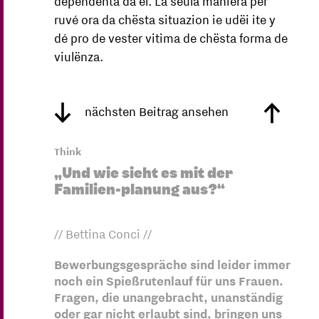
dependënta da ël. La sëula maniera per
ruvé ora da chësta situazion ie udëi ite y
dé pro de vester vitima de chësta forma de
viulënza.
nächsten Beitrag ansehen
Think
„Und wie sieht es mit der
Familien-planung aus?“
// Bettina Conci //
Bewerbungsgespräche sind leider immer
noch ein Spießrutenlauf für uns Frauen.
Fragen, die unangebracht, unanständig
oder gar nicht erlaubt sind, bringen uns