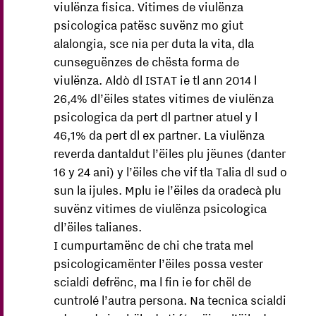
viulënza fisica. Vitimes de viulënza
psicologica patësc suvënz mo giut
alalongia, sce nia per duta la vita, dla
cunseguënzes de chësta forma de
viulënza. Aldò dl ISTAT ie tl ann 2014 l
26,4% dl’ëiles states vitimes de viulënza
psicologica da pert dl partner atuel y l
46,1% da pert dl ex partner. La viulënza
reverda dantaldut l’ëiles plu jëunes (danter
16 y 24 ani) y l’ëiles che vif tla Talia dl sud o
sun la ijules. Mplu ie l’ëiles da oradecà plu
suvënz vitimes de viulënza psicologica
dl’ëiles talianes.
I cumpurtamënc de chi che trata mel
psicologicamënter l’ëiles possa vester
scialdi defrënc, ma l fin ie for chël de
cuntrolé l’autra persona. Na tecnica scialdi