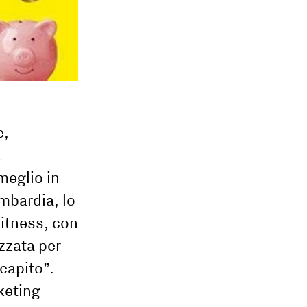
e,
a
meglio in
ombardia, lo
fitness, con
zzata per
 capito”.
keting