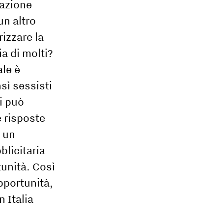
nazione
un altro
izzare la
ia di molti?
ale è
sì sessisti
si può
e risposte
4 un
blicitaria
tunità. Così
pportunità,
 Italia