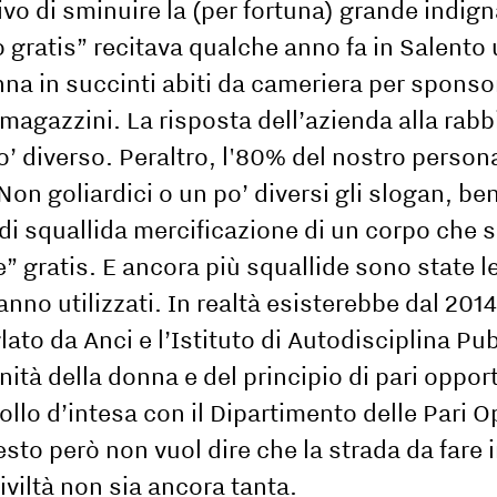
ivo di sminuire la (per fortuna) grande indig
o gratis” recitava qualche anno fa in Salento 
na in succinti abiti da cameriera per sponsor
magazzini. La risposta dell’azienda alla rabb
’ diverso. Peraltro, l'80% del nostro person
n goliardici o un po’ diversi gli slogan, ben
a di squallida mercificazione di un corpo che 
” gratis. E ancora più squallide sono state l
anno utilizzati. In realtà esisterebbe dal 201
lato da Anci e l’Istituto di Autodisciplina Pub
ignità della donna e del principio di pari oppor
llo d’intesa con il Dipartimento delle Pari O
to però non vuol dire che la strada da fare in
iviltà non sia ancora tanta.