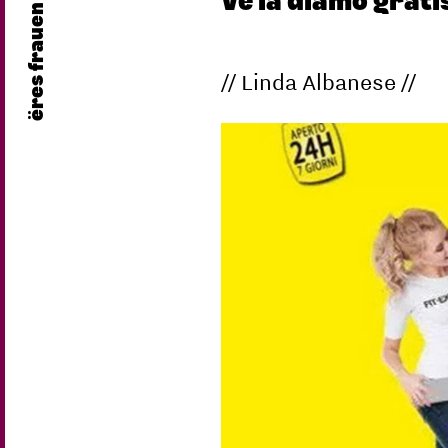
Ve la diamo grati
ëres frauen
// Linda Albanese //