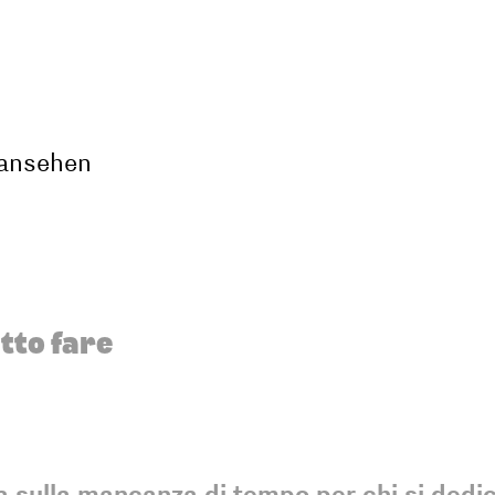
 ansehen
atto fare
a sulla mancanza di tempo per chi si dedic