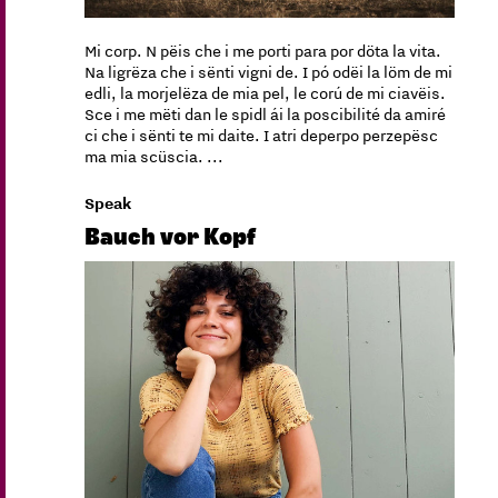
Mi corp. N pëis che i me porti para por döta la vita.
Na ligrëza che i sënti vigni de. I pó odëi la löm de mi
edli, la morjelëza de mia pel, le corú de mi ciavëis.
Sce i me mëti dan le spidl ái la poscibilité da amiré
ci che i sënti te mi daite. I atri deperpo perzepësc
ma mia scüscia. ...
Speak
Bauch vor Kopf