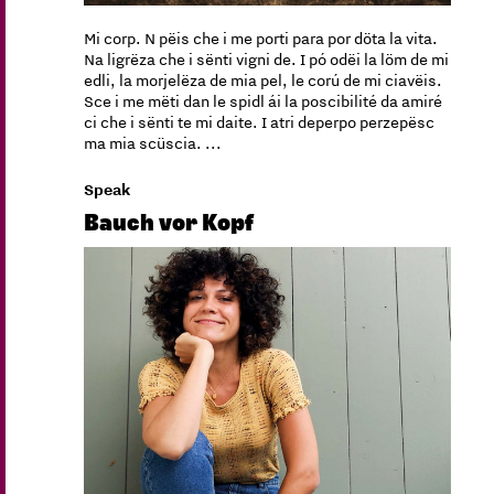
Mi corp. N pëis che i me porti para por döta la vita.
Na ligrëza che i sënti vigni de. I pó odëi la löm de mi
edli, la morjelëza de mia pel, le corú de mi ciavëis.
Sce i me mëti dan le spidl ái la poscibilité da amiré
ci che i sënti te mi daite. I atri deperpo perzepësc
ma mia scüscia. ...
Speak
Bauch vor Kopf