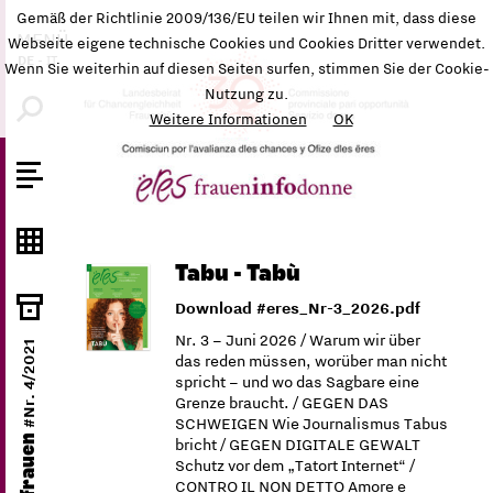
Gemäß der Richtlinie 2009/136/EU teilen wir Ihnen mit, dass diese
MENÜ
Webseite eigene technische Cookies und Cookies Dritter verwendet.
DE
-
IT
Wenn Sie weiterhin auf diesen Seiten surfen, stimmen Sie der Cookie-
Nutzung zu.
Weitere Informationen
OK
Tabu - Tabù
Download #eres_Nr-3_2026.pdf
Nr. 3 – Juni 2026 / Warum wir über
#Nr. 4/2021
das reden müssen, worüber man nicht
spricht – und wo das Sagbare eine
Grenze braucht. / GEGEN DAS
SCHWEIGEN Wie Journalismus Tabus
ëres frauen
bricht / GEGEN DIGITALE GEWALT
Schutz vor dem „Tatort Internet“ /
CONTRO IL NON DETTO Amore e