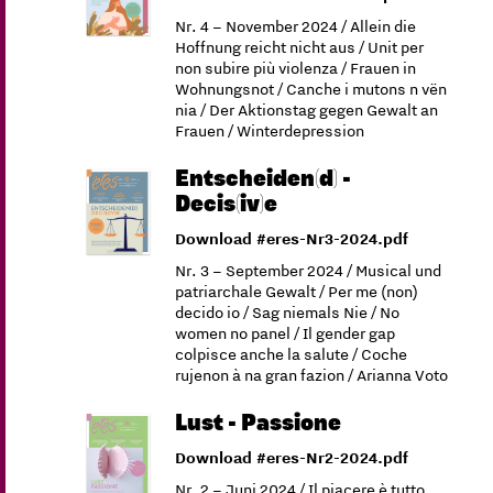
Nr. 4 – November 2024 / Allein die
Hoffnung reicht nicht aus / Unit per
non subire più violenza / Frauen in
Wohnungsnot / Canche i mutons n vën
nia / Der Aktionstag gegen Gewalt an
Frauen / Winterdepression
Entscheiden(d) -
Decis(iv)e
Download #eres-Nr3-2024.pdf
Nr. 3 – September 2024 / Musical und
patriarchale Gewalt / Per me (non)
decido io / Sag niemals Nie / No
women no panel / Il gender gap
colpisce anche la salute / Coche
rujenon à na gran fazion / Arianna Voto
Lust - Passione
Download #eres-Nr2-2024.pdf
Nr. 2 – Juni 2024 / Il piacere è tutto