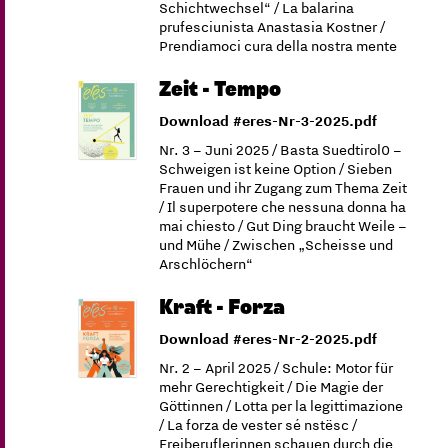
Schichtwechsel“ / La balarina
prufesciunista Anastasia Kostner /
Prendiamoci cura della nostra mente
Zeit - Tempo
Download #eres-Nr-3-2025.pdf
Nr. 3 – Juni 2025 / Basta Suedtirol0 –
Schweigen ist keine Option / Sieben
Frauen und ihr Zugang zum Thema Zeit
/ Il superpotere che nessuna donna ha
mai chiesto / Gut Ding braucht Weile –
und Mühe / Zwischen „Scheisse und
Arschlöchern“
Kraft - Forza
Download #eres-Nr-2-2025.pdf
Nr. 2 – April 2025 / Schule: Motor für
mehr Gerechtigkeit / Die Magie der
Göttinnen / Lotta per la legittimazione
/ La forza de vester sé nstësc /
Freiberuflerinnen schauen durch die