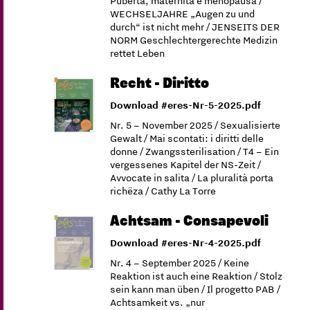
Pubertà, maternità e menopausa /
WECHSELJAHRE „Augen zu und
durch“ ist nicht mehr / JENSEITS DER
NORM Geschlechtergerechte Medizin
rettet Leben
Recht - Diritto
Download #eres-Nr-5-2025.pdf
Nr. 5 – November 2025 / Sexualisierte
Gewalt / Mai scontati: i diritti delle
donne / Zwangssterilisation / T4 – Ein
vergessenes Kapitel der NS-Zeit /
Avvocate in salita / La pluralità porta
richëza / Cathy La Torre
Achtsam - Consapevoli
Download #eres-Nr-4-2025.pdf
Nr. 4 – September 2025 / Keine
Reaktion ist auch eine Reaktion / Stolz
sein kann man üben / Il progetto PAB /
Achtsamkeit vs. „nur